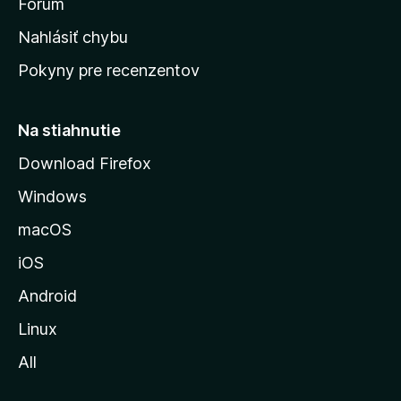
s
Fórum
k
Nahlásiť chybu
ú
Pokyny pre recenzentov
s
t
r
Na stiahnutie
á
Download Firefox
n
Windows
k
u
macOS
M
iOS
o
z
Android
i
Linux
l
All
l
y