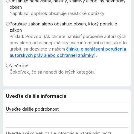
Obsahuje nenávistný, násilný, klamlivý alebo iný nevhodný
d
obsah
a
Napríklad: doplnok obsahuje rasistické obrázky.
č
Porušuje zákon alebo obsahuje obsah, ktorý porušuje
F
zákon
i
Príklad: Podvod. (Ak chcete nahlásiť porušenie autorských
r
práv alebo ochrannej známky, viac informácií o tom, ako to
e
urobiť, sa dozviete v našom
článku o nahlásení porušenia
autorských práv alebo ochrannej známky
f
).
o
Niečo iné
x
Čokoľvek, čo sa nehodí do iných kategórií.
Uveďte ďalšie informácie
Uveďte ďalšie podrobnosti
Uveďte akékoľvek ďalšie informácie, ktoré nám môžu