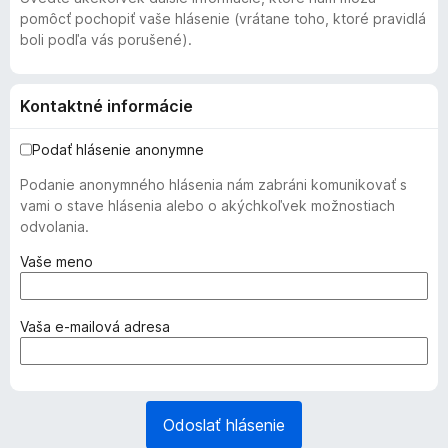
pomôcť pochopiť vaše hlásenie (vrátane toho, ktoré pravidlá
boli podľa vás porušené).
Kontaktné informácie
Podať hlásenie anonymne
Podanie anonymného hlásenia nám zabráni komunikovať s
vami o stave hlásenia alebo o akýchkoľvek možnostiach
odvolania.
(
Vaše meno
p
o
v
(
Vaša e‑mailová adresa
i
p
n
o
n
v
é
i
Odoslať hlásenie
)
n