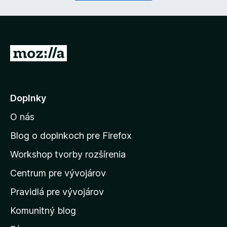
n
é
)
P
r
e
j
Doplnky
s
O nás
ť
n
Blog o doplnkoch pre Firefox
a
Workshop tvorby rozšírenia
d
Centrum pre vývojárov
o
m
Pravidlá pre vývojárov
o
Komunitný blog
v