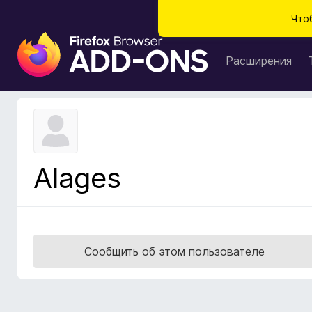
Что
Д
о
Расширения
п
о
л
н
е
н
Alages
и
я
д
л
я
Сообщить об этом пользователе
б
р
а
у