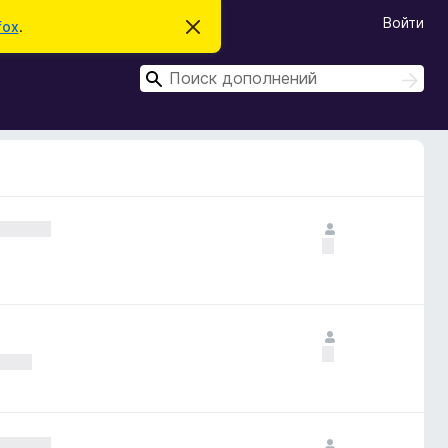
Войти
fox
.
С
к
р
П
ы
П
т
о
о
ь
и
и
э
с
т
с
к
о
к
у
в
е
д
о
м
л
е
н
и
е