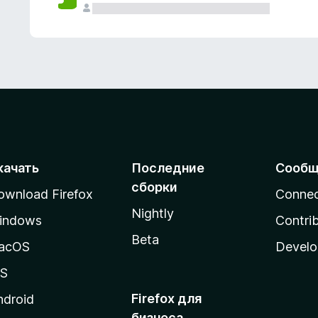
качать
Последние
Сообщ
сборки
ownload Firefox
Conne
Nightly
indows
Contri
Beta
acOS
Develo
OS
Firefox для
ndroid
бизнеса