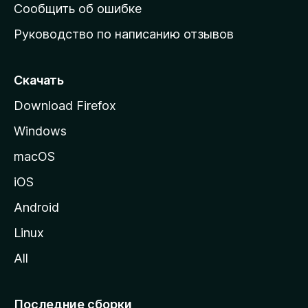
н
Сообщить об ошибке
ю
Руководство по написанию отзывов
ю
с
т
Скачать
р
Download Firefox
а
Windows
н
и
macOS
ц
iOS
у
M
Android
o
Linux
z
All
i
l
l
Последние сборки