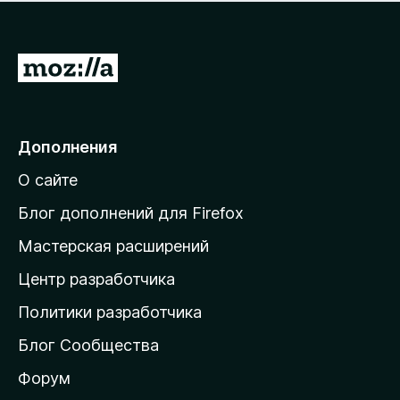
н
а
о
н
к
е
п
П
т
о
е
к
р
а
н
е
Дополнения
е
й
т
О сайте
т
и
Блог дополнений для Firefox
н
Мастерская расширений
а
Центр разработчика
д
о
Политики разработчика
м
Блог Сообщества
а
ш
Форум