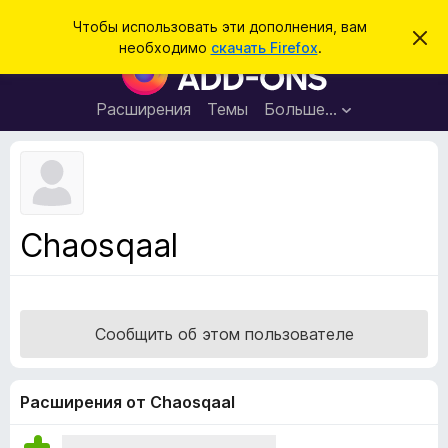
П
Войти
Чтобы использовать эти дополнения, вам
С
о
необходимо
скачать Firefox
.
к
Д
и
р
о
ы
с
т
п
Расширения
Темы
Больше…
к
ь
о
э
т
л
о
н
у
в
е
е
н
д
Chaosqaal
о
и
м
я
л
е
д
н
л
и
Сообщить об этом пользователе
е
я
б
р
Расширения от Chaosqaal
а
у