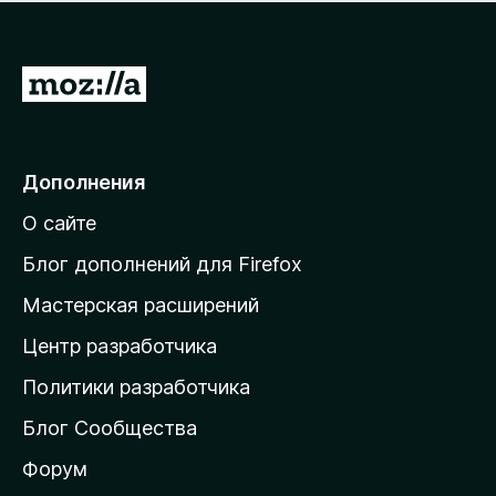
н
а
о
н
к
е
п
П
т
о
е
к
р
а
н
е
Дополнения
е
й
т
О сайте
т
и
Блог дополнений для Firefox
н
Мастерская расширений
а
Центр разработчика
д
о
Политики разработчика
м
Блог Сообщества
а
ш
Форум