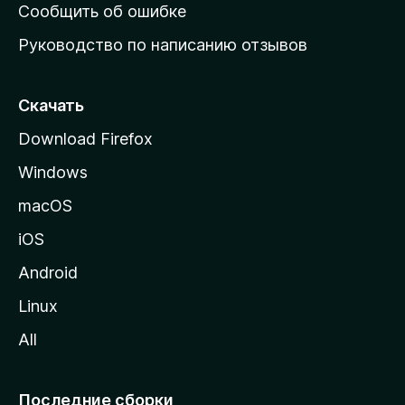
н
Сообщить об ошибке
ю
Руководство по написанию отзывов
ю
с
т
Скачать
р
Download Firefox
а
Windows
н
и
macOS
ц
iOS
у
M
Android
o
Linux
z
All
i
l
l
Последние сборки