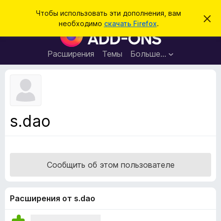
П
Войти
Чтобы использовать эти дополнения, вам
С
о
необходимо
скачать Firefox
.
к
Д
и
р
о
ы
с
т
п
Расширения
Темы
Больше…
к
ь
о
э
т
л
о
н
у
в
е
е
н
д
s.dao
о
и
м
я
л
е
д
н
л
и
Сообщить об этом пользователе
е
я
б
р
Расширения от s.dao
а
у