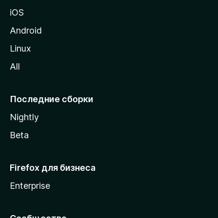
ц
iOS
у
M
Android
o
Linux
z
All
i
l
l
Последние сборки
a
Nightly
Beta
Firefox для бизнеса
Enterprise