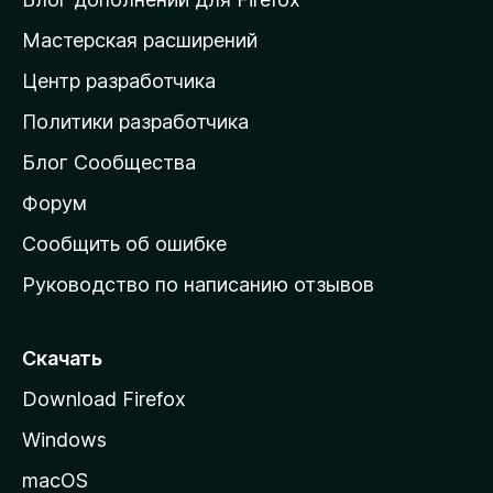
н
Мастерская расширений
а
Центр разработчика
д
о
Политики разработчика
м
Блог Сообщества
а
ш
Форум
н
Сообщить об ошибке
ю
Руководство по написанию отзывов
ю
с
т
Скачать
р
Download Firefox
а
Windows
н
и
macOS