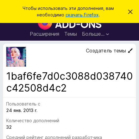
П
Войти
Чтобы использовать эти дополнения, вам
С
о
необходимо
скачать Firefox
.
к
Д
и
р
о
ы
с
т
п
Расширения
Темы
Больше…
к
ь
о
э
т
л
Создатель темы
о
н
у
в
е
е
н
д
1baf6fe7d0c3088d038740
о
и
м
c42508d4c2
я
л
е
д
н
л
и
Пользователь с
е
я
24 янв. 2013 г.
б
Количество дополнений
р
32
а
у
Средний рейтинг дополнений разработчика