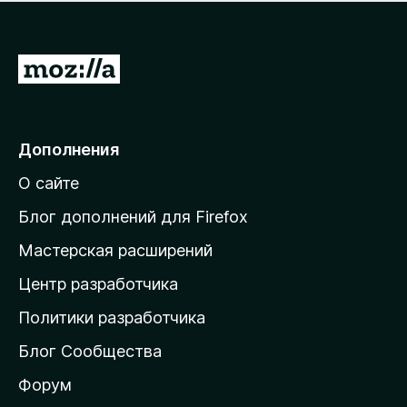
н
а
о
н
к
е
п
П
т
о
е
к
р
а
н
е
Дополнения
е
й
т
О сайте
т
и
Блог дополнений для Firefox
н
Мастерская расширений
а
Центр разработчика
д
о
Политики разработчика
м
Блог Сообщества
а
ш
Форум