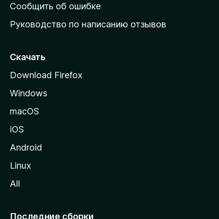
н
Сообщить об ошибке
ю
Руководство по написанию отзывов
ю
с
т
Скачать
р
Download Firefox
а
Windows
н
и
macOS
ц
iOS
у
M
Android
o
Linux
z
All
i
l
l
Последние сборки