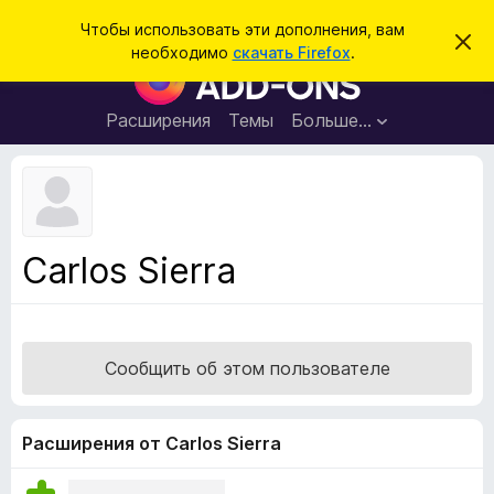
П
Войти
Чтобы использовать эти дополнения, вам
С
о
необходимо
скачать Firefox
.
к
Д
и
р
о
ы
с
т
п
Расширения
Темы
Больше…
к
ь
о
э
т
л
о
н
у
в
е
е
н
д
Carlos Sierra
о
и
м
я
л
е
д
н
л
и
Сообщить об этом пользователе
е
я
б
р
Расширения от Carlos Sierra
а
у