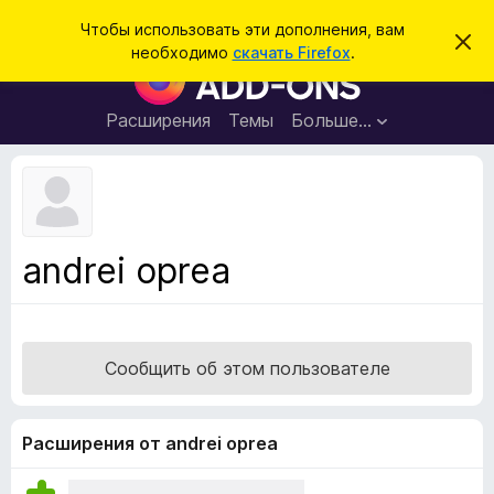
П
Войти
Чтобы использовать эти дополнения, вам
С
о
необходимо
скачать Firefox
.
к
Д
и
р
о
ы
с
т
п
Расширения
Темы
Больше…
к
ь
о
э
т
л
о
н
у
в
е
е
н
д
andrei oprea
о
и
м
я
л
е
д
н
л
и
Сообщить об этом пользователе
е
я
б
р
Расширения от andrei oprea
а
у