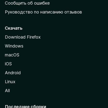
н
Сообщить об ошибке
ю
Руководство по написанию отзывов
ю
с
т
Скачать
р
Download Firefox
а
Windows
н
и
macOS
ц
iOS
у
M
Android
o
Linux
z
All
i
l
l
Последние сборки