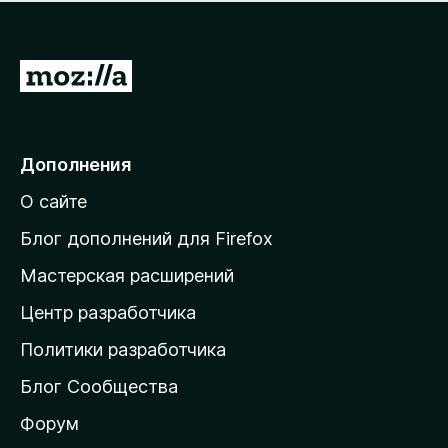
н
а
о
н
к
е
п
П
т
о
е
к
р
а
н
е
Дополнения
е
й
т
О сайте
т
и
Блог дополнений для Firefox
н
Мастерская расширений
а
Центр разработчика
д
о
Политики разработчика
м
Блог Сообщества
а
ш
Форум