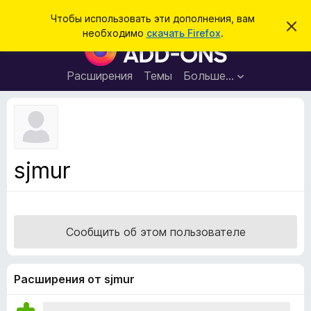
П
Войти
Чтобы использовать эти дополнения, вам
С
о
необходимо
скачать Firefox
.
к
Д
и
р
о
ы
с
т
п
Расширения
Темы
Больше…
к
ь
о
э
т
л
о
н
у
в
е
е
н
д
sjmur
о
и
м
я
л
е
д
н
л
и
Сообщить об этом пользователе
е
я
б
р
Расширения от sjmur
а
у