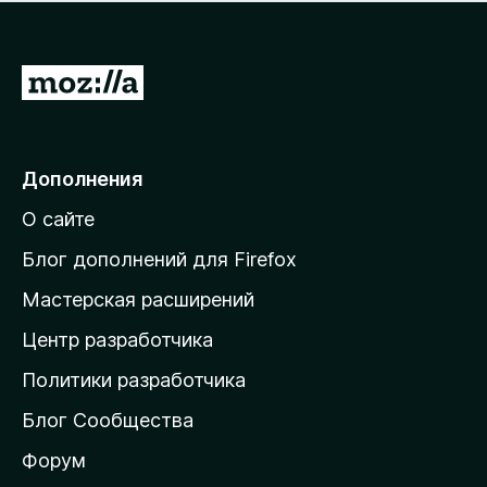
н
а
о
н
к
е
п
П
т
о
е
к
р
а
н
е
Дополнения
е
й
т
О сайте
т
и
Блог дополнений для Firefox
н
Мастерская расширений
а
Центр разработчика
д
о
Политики разработчика
м
Блог Сообщества
а
ш
Форум