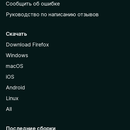
н
Сообщить об ошибке
ю
Руководство по написанию отзывов
ю
с
т
Скачать
р
Download Firefox
а
Windows
н
и
macOS
ц
iOS
у
M
Android
o
Linux
z
All
i
l
l
Последние сборки