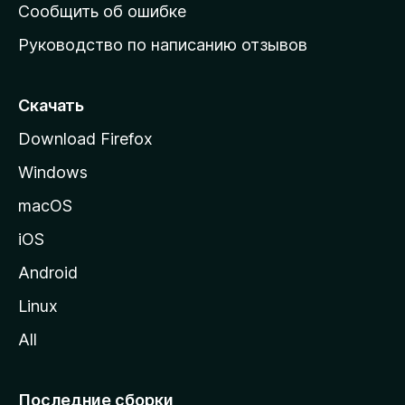
н
Сообщить об ошибке
ю
Руководство по написанию отзывов
ю
с
т
Скачать
р
Download Firefox
а
Windows
н
и
macOS
ц
iOS
у
M
Android
o
Linux
z
All
i
l
l
Последние сборки