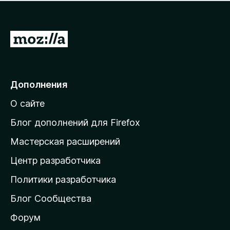
н
а
о
н
к
е
п
П
т
о
е
к
р
а
н
е
Дополнения
е
й
т
О сайте
т
и
Блог дополнений для Firefox
н
Мастерская расширений
а
Центр разработчика
д
о
Политики разработчика
м
Блог Сообщества
а
ш
Форум