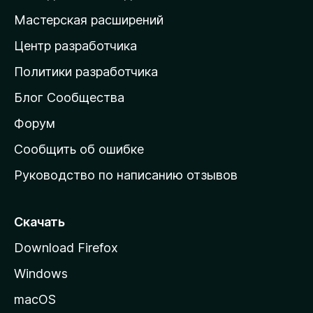
н
Мастерская расширений
а
Центр разработчика
д
о
Политики разработчика
м
Блог Сообщества
а
ш
Форум
н
Сообщить об ошибке
ю
Руководство по написанию отзывов
ю
с
т
Скачать
р
Download Firefox
а
Windows
н
и
macOS
ц