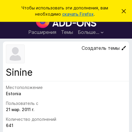
П
Войти
Чтобы использовать эти дополнения, вам
С
о
необходимо
скачать Firefox
.
к
Д
и
р
о
ы
с
т
п
Расширения
Темы
Больше…
к
ь
о
э
т
л
Создатель темы
о
н
у
в
е
е
н
д
Sinine
о
и
м
я
л
е
Местоположение
д
н
Estonia
л
и
е
я
Пользователь с
б
21 мар. 2011 г.
р
Количество дополнений
а
641
у