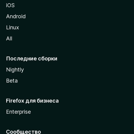
iOS
у
M
Android
o
Linux
z
All
i
l
l
Последние сборки
a
Nightly
Beta
Firefox для бизнеса
Enterprise
Сообщество