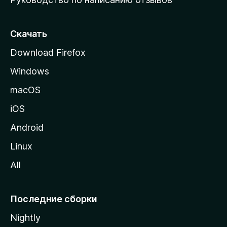
ю
с
т
Скачать
р
Download Firefox
а
Windows
н
и
macOS
ц
iOS
у
M
Android
o
Linux
z
All
i
l
l
Последние сборки
a
Nightly