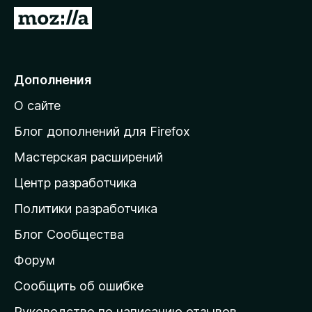
з
П
е
е
р
р
а
е
Дополнения
F
й
i
О сайте
т
r
и
e
Блог дополнений для Firefox
f
н
Мастерская расширений
o
а
x
Центр разработчика
д
о
Политики разработчика
м
Блог Сообщества
а
ш
Форум
н
Сообщить об ошибке
ю
Руководство по написанию отзывов