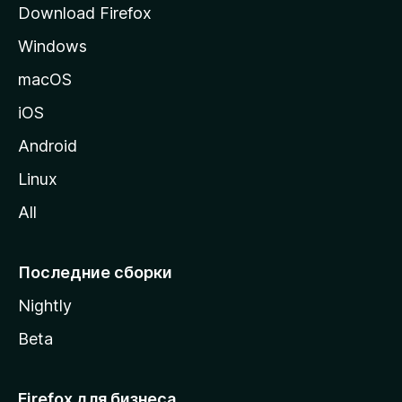
Download Firefox
а
Windows
н
и
macOS
ц
iOS
у
M
Android
o
Linux
z
All
i
l
l
Последние сборки
a
Nightly
Beta
Firefox для бизнеса