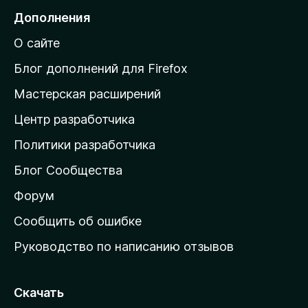
н
е
Дополнения
е
й
т
О сайте
т
и
Блог дополнений для Firefox
н
Мастерская расширений
а
Центр разработчика
д
о
Политики разработчика
м
Блог Сообщества
а
ш
Форум
н
Сообщить об ошибке
ю
Руководство по написанию отзывов
ю
с
т
Скачать
р