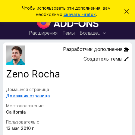
П
Войти
Чтобы использовать эти дополнения, вам
С
о
необходимо
скачать Firefox
.
к
Д
и
р
о
ы
с
т
п
Расширения
Темы
Больше…
к
ь
о
э
т
л
Разработчик дополнения
о
н
у
Создатель темы
в
е
е
н
д
Zeno Rocha
о
и
м
я
л
е
Домашняя страница
д
н
Домашняя страница
л
и
е
я
Местоположение
б
California
р
Пользователь с
а
13 мая 2010 г.
у