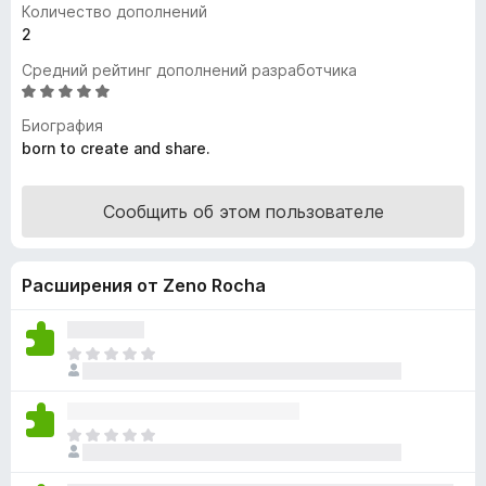
Количество дополнений
з
2
е
Средний рейтинг дополнений разработчика
р
О
а
ц
F
Биография
е
born to create and share.
i
н
r
е
e
н
Сообщить об этом пользователе
f
о
н
o
а
x
Расширения от Zeno Rocha
5
и
з
О
5
ц
е
н
О
о
ц
к
е