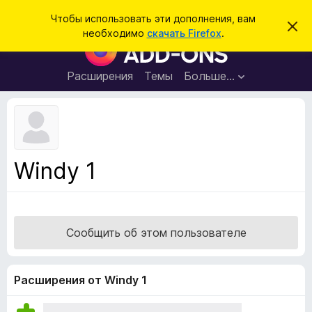
П
Войти
Чтобы использовать эти дополнения, вам
С
о
необходимо
скачать Firefox
.
к
Д
и
р
о
ы
с
т
п
Расширения
Темы
Больше…
к
ь
о
э
т
л
о
н
у
в
е
е
н
д
Windy 1
о
и
м
я
л
е
д
н
л
и
Сообщить об этом пользователе
е
я
б
р
Расширения от Windy 1
а
у