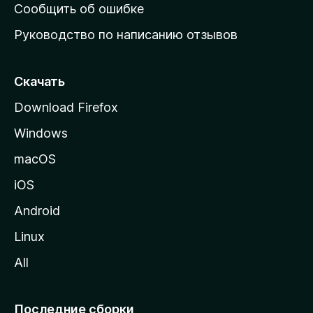
н
Сообщить об ошибке
ю
Руководство по написанию отзывов
ю
с
т
Скачать
р
Download Firefox
а
Windows
н
и
macOS
ц
iOS
у
M
Android
o
Linux
z
All
i
l
l
Последние сборки