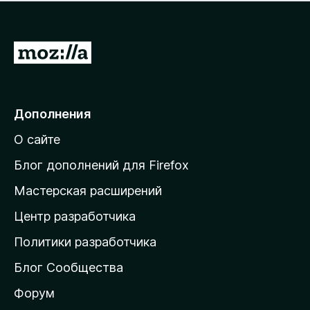
н
а
о
н
к
е
п
П
т
о
е
к
р
а
н
е
Дополнения
е
й
т
О сайте
т
и
Блог дополнений для Firefox
н
Мастерская расширений
а
Центр разработчика
д
о
Политики разработчика
м
Блог Сообщества
а
ш
Форум