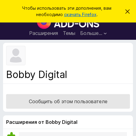
П
Войти
Чтобы использовать эти дополнения, вам
С
о
необходимо
скачать Firefox
.
к
Д
и
р
о
ы
с
т
п
Расширения
Темы
Больше…
к
ь
о
э
т
л
о
н
у
в
е
е
н
д
Bobby Digital
о
и
м
я
л
е
д
н
л
и
Сообщить об этом пользователе
е
я
б
р
Расширения от Bobby Digital
а
у