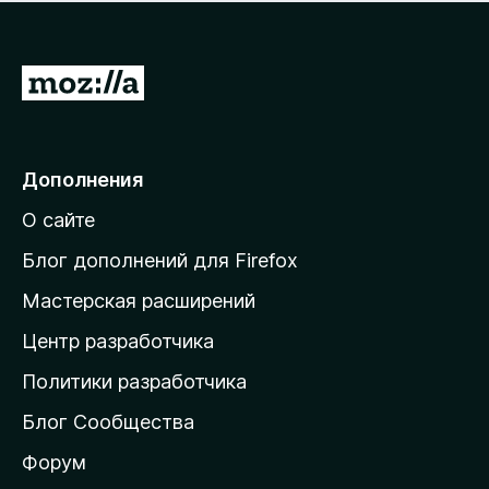
н
а
о
н
к
е
п
П
т
о
е
к
р
а
н
е
Дополнения
е
й
т
О сайте
т
и
Блог дополнений для Firefox
н
Мастерская расширений
а
Центр разработчика
д
о
Политики разработчика
м
Блог Сообщества
а
ш
Форум