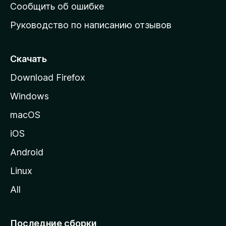
н
Сообщить об ошибке
ю
Руководство по написанию отзывов
ю
с
т
Скачать
р
Download Firefox
а
Windows
н
и
macOS
ц
iOS
у
M
Android
o
Linux
z
All
i
l
l
Последние сборки