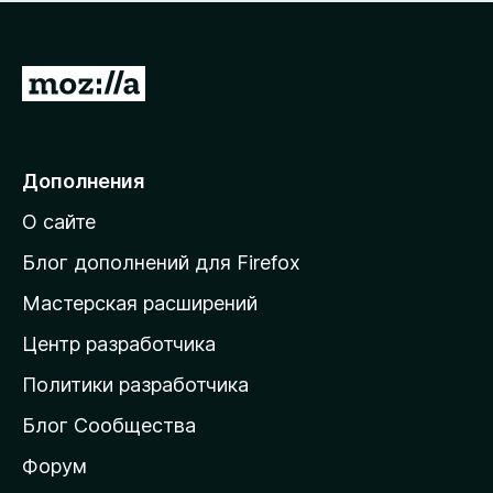
н
а
о
н
к
е
п
П
т
о
е
к
р
а
н
е
Дополнения
е
й
т
О сайте
т
и
Блог дополнений для Firefox
н
Мастерская расширений
а
Центр разработчика
д
о
Политики разработчика
м
Блог Сообщества
а
ш
Форум