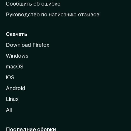
н
Сообщить об ошибке
ю
Руководство по написанию отзывов
ю
с
т
Скачать
р
Download Firefox
а
Windows
н
и
macOS
ц
iOS
у
M
Android
o
Linux
z
All
i
l
l
Последние сборки