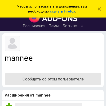
П
Войти
Чтобы использовать эти дополнения, вам
С
о
необходимо
скачать Firefox
.
к
Д
и
р
о
ы
с
т
п
Расширения
Темы
Больше…
к
ь
о
э
т
л
о
н
у
в
е
е
н
д
mannee
о
и
м
я
л
е
д
н
л
и
Сообщить об этом пользователе
е
я
б
р
Расширения от mannee
а
у