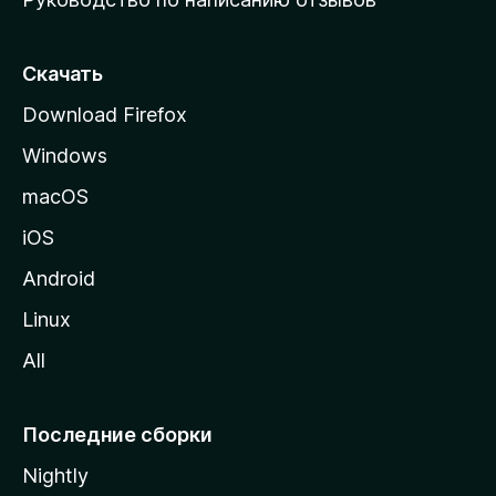
ю
с
т
Скачать
р
Download Firefox
а
Windows
н
и
macOS
ц
iOS
у
M
Android
o
Linux
z
All
i
l
l
Последние сборки
a
Nightly