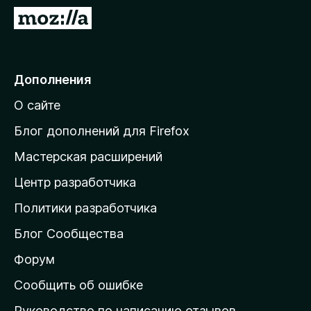
з
П
е
е
р
р
а
е
Дополнения
F
й
i
О сайте
т
r
и
e
Блог дополнений для Firefox
f
н
Мастерская расширений
o
а
x
Центр разработчика
д
о
Политики разработчика
м
Блог Сообщества
а
ш
Форум
н
Сообщить об ошибке
ю
Руководство по написанию отзывов