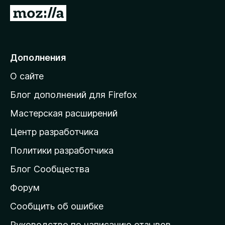
з
П
е
е
р
р
а
е
Дополнения
F
й
i
О сайте
т
r
и
e
Блог дополнений для Firefox
f
н
Мастерская расширений
o
а
x
Центр разработчика
д
о
Политики разработчика
м
Блог Сообщества
а
ш
Форум
н
Сообщить об ошибке
ю
Руководство по написанию отзывов