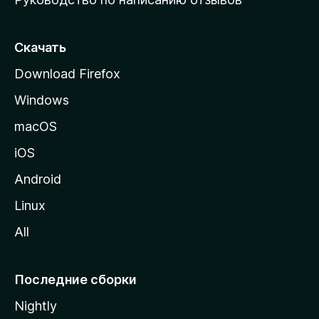
ю
с
т
Скачать
р
Download Firefox
а
Windows
н
и
macOS
ц
iOS
у
M
Android
o
Linux
z
All
i
l
l
Последние сборки
a
Nightly