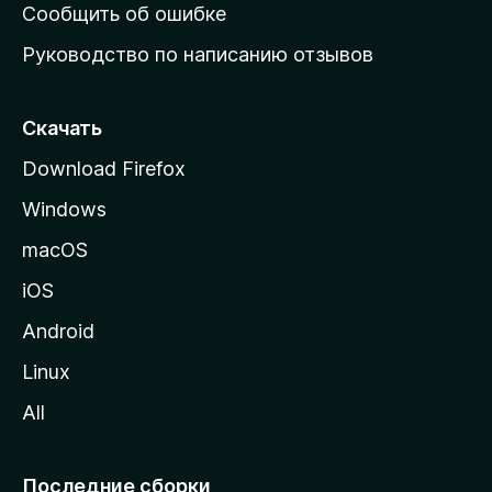
н
Сообщить об ошибке
ю
Руководство по написанию отзывов
ю
с
т
Скачать
р
Download Firefox
а
Windows
н
и
macOS
ц
iOS
у
M
Android
o
Linux
z
All
i
l
l
Последние сборки