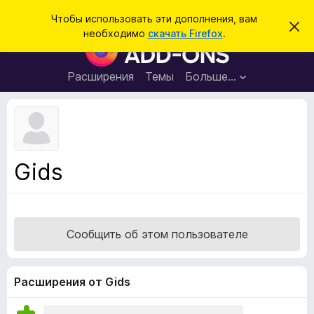
П
Войти
Чтобы использовать эти дополнения, вам
С
о
необходимо
скачать Firefox
.
к
Д
и
р
о
ы
с
т
п
Расширения
Темы
Больше…
к
ь
о
э
т
л
о
н
у
в
е
е
н
д
Gids
о
и
м
я
л
е
д
н
л
и
Сообщить об этом пользователе
е
я
б
р
Расширения от Gids
а
у