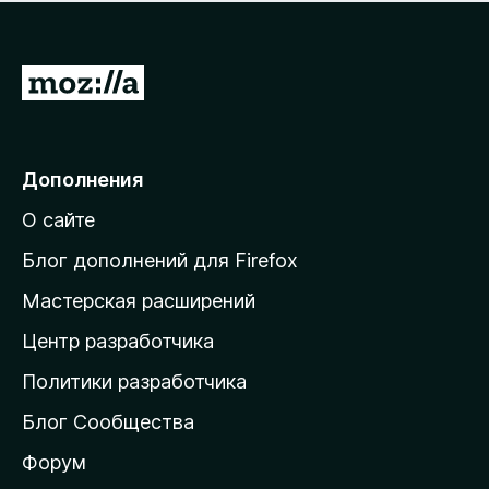
н
а
о
н
к
е
п
П
т
о
е
к
р
а
н
е
Дополнения
е
й
т
О сайте
т
и
Блог дополнений для Firefox
н
Мастерская расширений
а
Центр разработчика
д
о
Политики разработчика
м
Блог Сообщества
а
ш
Форум