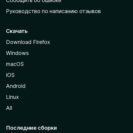
Сообщить об ошибке
ю
Руководство по написанию отзывов
ю
с
т
Скачать
р
Download Firefox
а
Windows
н
и
macOS
ц
iOS
у
M
Android
o
Linux
z
All
i
l
l
Последние сборки