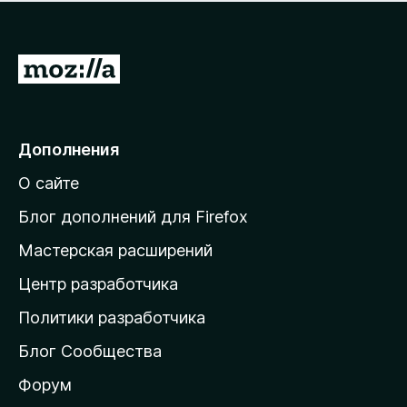
н
а
о
н
к
е
п
П
т
о
е
к
р
а
н
е
Дополнения
е
й
т
О сайте
т
и
Блог дополнений для Firefox
н
Мастерская расширений
а
Центр разработчика
д
о
Политики разработчика
м
Блог Сообщества
а
ш
Форум