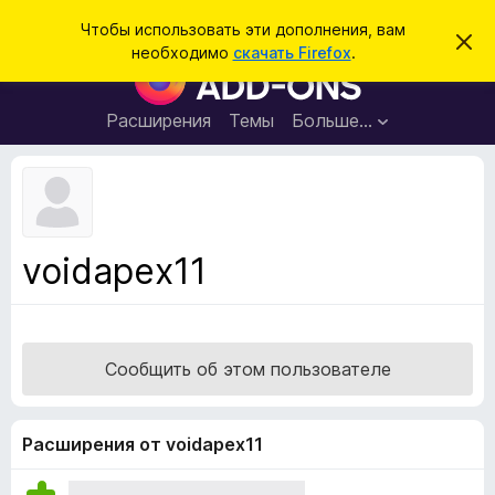
П
Войти
Чтобы использовать эти дополнения, вам
С
о
необходимо
скачать Firefox
.
к
Д
и
р
о
ы
с
т
п
Расширения
Темы
Больше…
к
ь
о
э
т
л
о
н
у
в
е
е
н
д
voidapex11
о
и
м
я
л
е
д
н
л
и
Сообщить об этом пользователе
е
я
б
р
Расширения от voidapex11
а
у