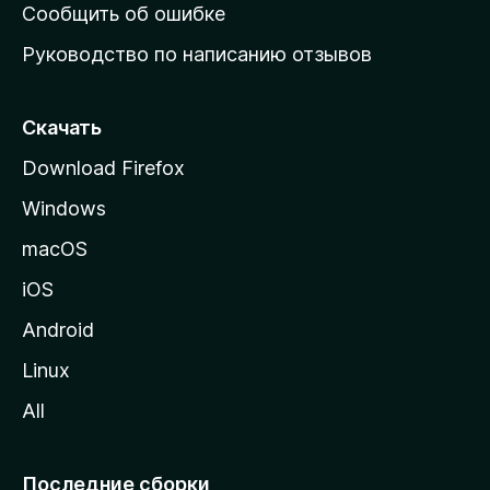
н
Сообщить об ошибке
ю
Руководство по написанию отзывов
ю
с
т
Скачать
р
Download Firefox
а
Windows
н
и
macOS
ц
iOS
у
M
Android
o
Linux
z
All
i
l
l
Последние сборки