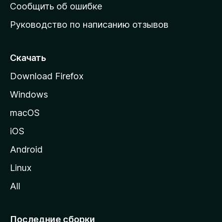
н
Сообщить об ошибке
ю
Руководство по написанию отзывов
ю
с
т
Скачать
р
Download Firefox
а
Windows
н
и
macOS
ц
iOS
у
M
Android
o
Linux
z
All
i
l
l
Последние сборки