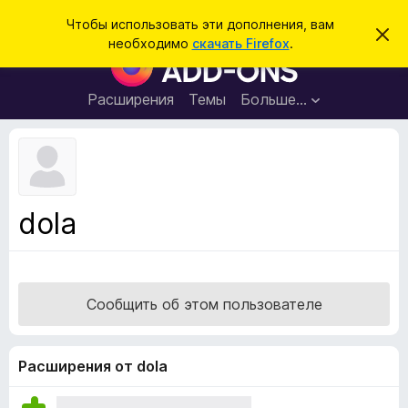
П
Войти
Чтобы использовать эти дополнения, вам
С
о
необходимо
скачать Firefox
.
к
Д
и
р
о
ы
с
т
п
Расширения
Темы
Больше…
к
ь
о
э
т
л
о
н
у
в
е
е
н
д
dola
о
и
м
я
л
е
д
н
л
и
Сообщить об этом пользователе
е
я
б
р
Расширения от dola
а
у