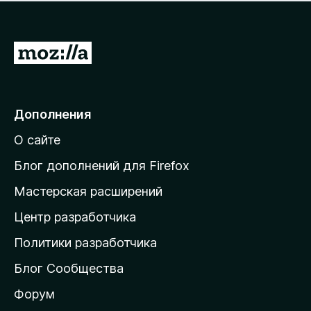
н
а
о
н
к
е
п
П
т
о
е
к
р
а
н
е
Дополнения
е
й
т
О сайте
т
и
Блог дополнений для Firefox
н
Мастерская расширений
а
Центр разработчика
д
о
Политики разработчика
м
Блог Сообщества
а
ш
Форум