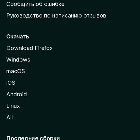
н
Сообщить об ошибке
ю
Руководство по написанию отзывов
ю
с
т
Скачать
р
Download Firefox
а
Windows
н
и
macOS
ц
iOS
у
M
Android
o
Linux
z
All
i
l
l
Последние сборки