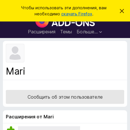
П
Войти
Чтобы использовать эти дополнения, вам
С
о
необходимо
скачать Firefox
.
к
Д
и
р
о
ы
с
т
п
Расширения
Темы
Больше…
к
ь
о
э
т
л
о
н
у
в
е
е
н
д
Mari
о
и
м
я
л
е
д
н
л
и
Сообщить об этом пользователе
е
я
б
р
Расширения от Mari
а
у