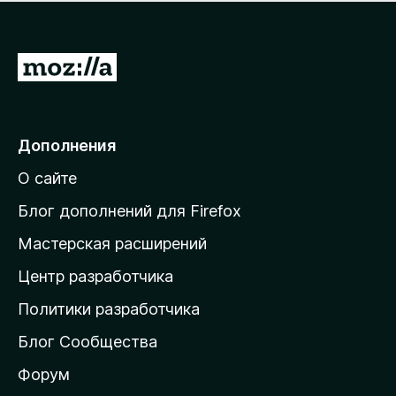
н
а
о
н
к
е
п
П
т
о
е
к
р
а
н
е
Дополнения
е
й
т
О сайте
т
и
Блог дополнений для Firefox
н
Мастерская расширений
а
Центр разработчика
д
о
Политики разработчика
м
Блог Сообщества
а
ш
Форум