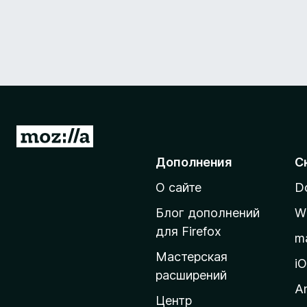
П
е
Дополнения
С
р
О сайте
D
е
й
Блог дополнений
W
т
для Firefox
m
и
Мастерская
н
i
расширений
а
A
д
Центр