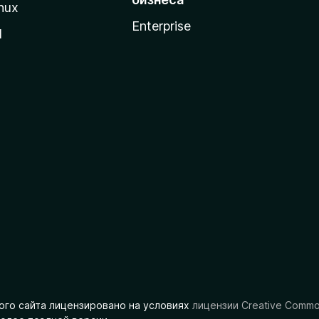
nux
Enterprise
l
ого сайта лицензировано на условиях
лицензии Creative Comm