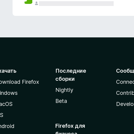
качать
Последние
Сообщ
сборки
ownload Firefox
Conne
Nightly
indows
Contri
Beta
acOS
Develo
OS
Firefox для
ndroid
бизнеса