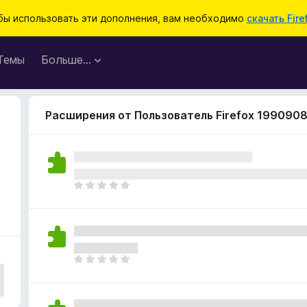
бы использовать эти дополнения, вам необходимо
скачать Fire
Темы
Больше…
Расширения от Пользователь Firefox 199090
О
ц
е
н
о
к
О
п
ц
о
е
к
н