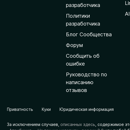
Li
о
разработчика
м
Al
Политики
а
разработчика
ш
Блог Сообщества
н
ю
Форум
ю
Сообщить об
с
ошибке
т
Руководство по
р
написанию
а
отзывов
н
и
ц
Приватность
Куки
Юридическая информация
у
M
За исключением случаев,
описанных здесь
, содержимое эт