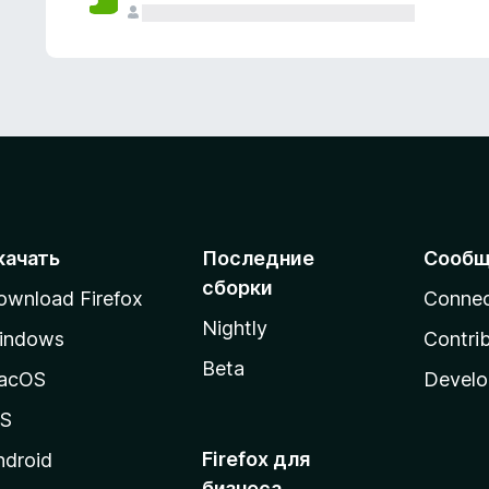
качать
Последние
Сообщ
сборки
ownload Firefox
Conne
Nightly
indows
Contri
Beta
acOS
Develo
OS
Firefox для
ndroid
бизнеса