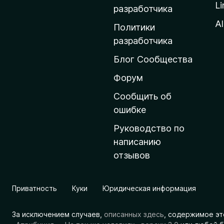
Li
о
разработчика
м
Al
Политики
а
разработчика
ш
Блог Сообщества
н
ю
Форум
ю
Сообщить об
с
ошибке
т
Руководство по
р
написанию
а
отзывов
н
и
ц
Приватность
Куки
Юридическая информация
у
M
За исключением случаев,
описанных здесь
, содержимое эт