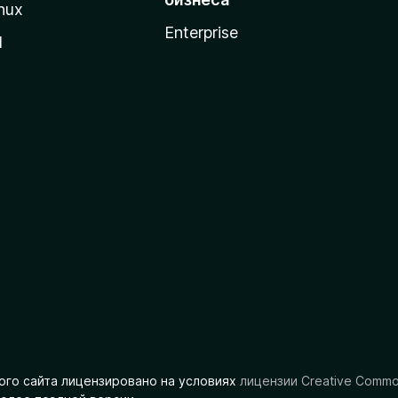
nux
Enterprise
l
ого сайта лицензировано на условиях
лицензии Creative Comm