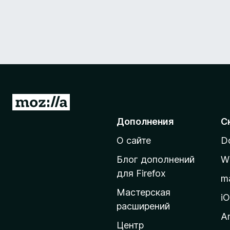
П
е
Дополнения
С
р
О сайте
D
е
й
Блог дополнений
W
т
для Firefox
m
и
Мастерская
н
i
расширений
а
A
д
Центр