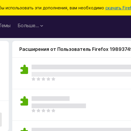
бы использовать эти дополнения, вам необходимо
скачать Fire
Темы
Больше…
Расширения от Пользователь Firefox 1989374
О
ц
е
н
о
к
О
п
ц
о
е
к
н