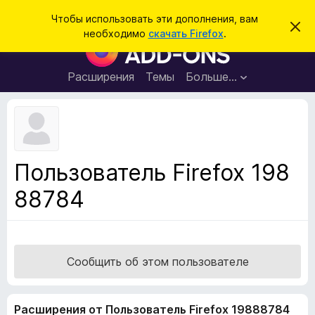
П
Войти
Чтобы использовать эти дополнения, вам
С
о
необходимо
скачать Firefox
.
к
Д
и
р
о
ы
с
т
п
Расширения
Темы
Больше…
к
ь
о
э
т
л
о
н
у
в
е
е
н
д
Пользователь Firefox 198
о
и
м
88784
я
л
е
д
н
л
и
е
я
б
Сообщить об этом пользователе
р
а
Расширения от Пользователь Firefox 19888784
у