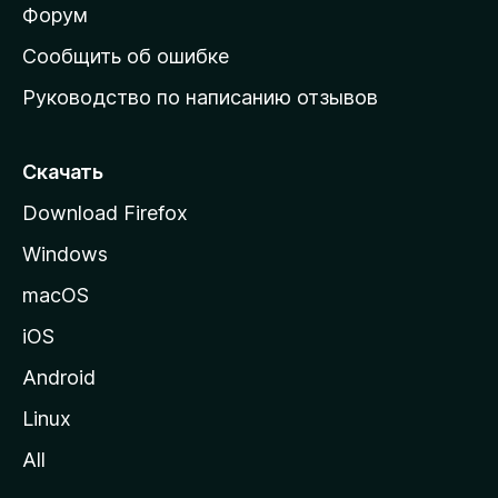
ш
Форум
н
Сообщить об ошибке
ю
Руководство по написанию отзывов
ю
с
т
Скачать
р
Download Firefox
а
Windows
н
и
macOS
ц
iOS
у
M
Android
o
Linux
z
All
i
l