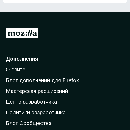
ц
о
е
к
н
а
о
н
к
е
п
П
т
о
е
к
р
а
н
е
Дополнения
е
й
т
О сайте
т
и
Блог дополнений для Firefox
н
Мастерская расширений
а
Центр разработчика
д
о
Политики разработчика
м
Блог Сообщества
а