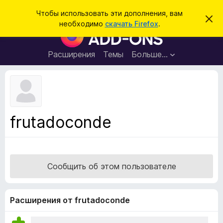
П
Войти
Чтобы использовать эти дополнения, вам
С
о
необходимо
скачать Firefox
.
к
Д
и
р
о
ы
с
т
п
Расширения
Темы
Больше…
к
ь
о
э
т
л
о
н
у
в
е
е
н
д
frutadoconde
о
и
м
я
л
е
д
н
л
и
Сообщить об этом пользователе
е
я
б
р
Расширения от frutadoconde
а
у