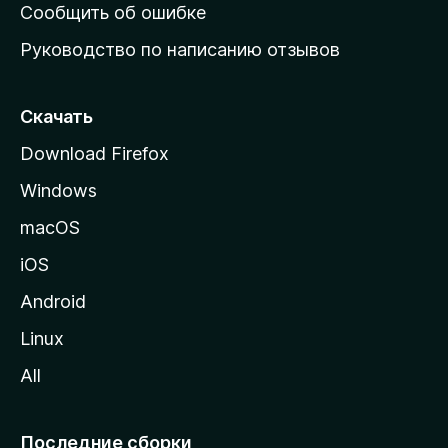
н
Сообщить об ошибке
ю
Руководство по написанию отзывов
ю
с
т
Скачать
р
Download Firefox
а
Windows
н
и
macOS
ц
iOS
у
M
Android
o
Linux
z
All
i
l
l
Последние сборки