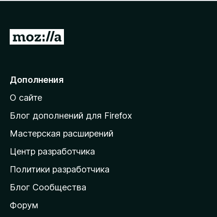
н
а
о
н
к
е
п
П
т
о
е
к
р
а
н
е
Дополнения
е
й
т
О сайте
т
и
Блог дополнений для Firefox
н
Мастерская расширений
а
Центр разработчика
д
о
Политики разработчика
м
Блог Сообщества
а
ш
Форум