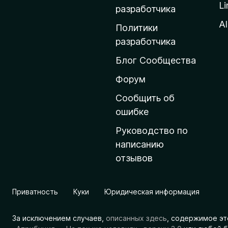
Li
о
разработчика
м
Al
Политики
а
разработчика
ш
Блог Сообщества
н
ю
Форум
ю
Сообщить об
с
ошибке
т
Руководство по
р
написанию
а
отзывов
н
и
ц
Приватность
Куки
Юридическая информация
у
M
За исключением случаев,
описанных здесь
, содержимое эт