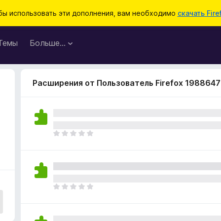
бы использовать эти дополнения, вам необходимо
скачать Fire
Темы
Больше…
Расширения от Пользователь Firefox 1988647
О
ц
е
н
о
к
О
п
ц
о
е
к
н