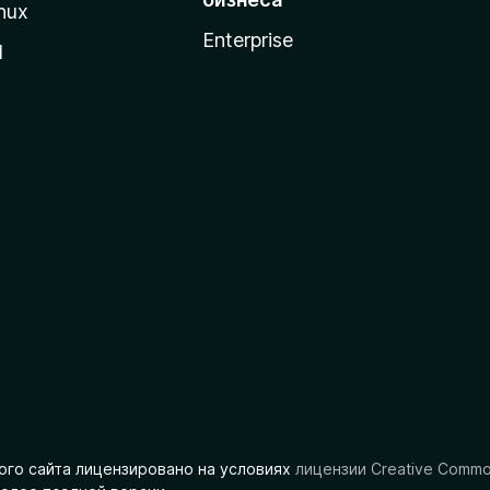
nux
Enterprise
l
ого сайта лицензировано на условиях
лицензии Creative Comm