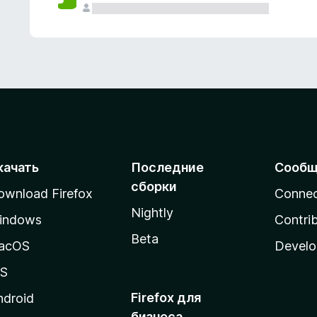
качать
Последние
Сообщ
сборки
ownload Firefox
Conne
Nightly
indows
Contri
Beta
acOS
Develo
OS
Firefox для
ndroid
бизнеса