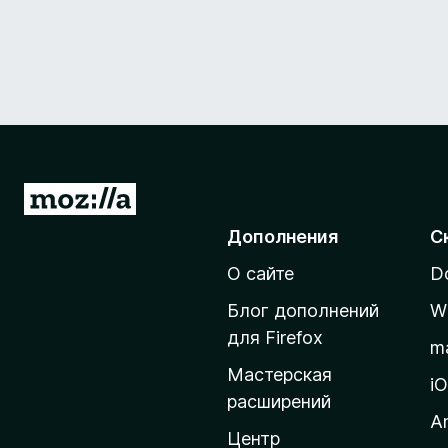
П
е
Дополнения
С
р
О сайте
D
е
й
Блог дополнений
W
т
для Firefox
m
и
Мастерская
н
i
расширений
а
A
д
Центр