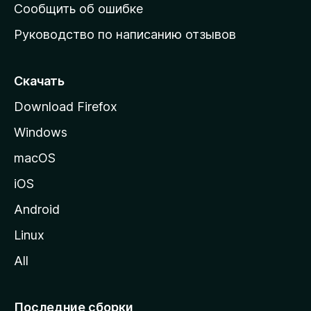
н
Сообщить об ошибке
ю
Руководство по написанию отзывов
ю
с
т
Скачать
р
Download Firefox
а
Windows
н
и
macOS
ц
iOS
у
M
Android
o
Linux
z
All
i
l
l
Последние сборки