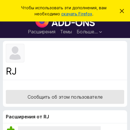
П
Войти
Чтобы использовать эти дополнения, вам
С
о
необходимо
скачать Firefox
.
к
Д
и
р
о
ы
с
т
п
Расширения
Темы
Больше…
к
ь
о
э
т
л
о
н
у
в
е
е
н
д
RJ
о
и
м
я
л
е
д
н
л
и
Сообщить об этом пользователе
е
я
б
р
Расширения от RJ
а
у