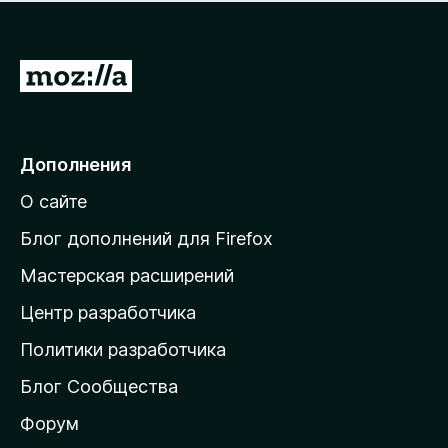
н
а
о
н
к
е
п
П
т
о
е
к
р
а
н
е
Дополнения
е
й
т
О сайте
т
и
Блог дополнений для Firefox
н
Мастерская расширений
а
Центр разработчика
д
о
Политики разработчика
м
Блог Сообщества
а
ш
Форум