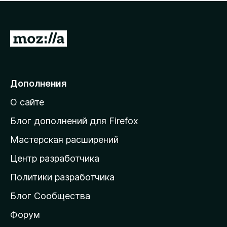
н
а
о
н
к
е
п
П
т
о
е
к
р
а
н
е
Дополнения
е
й
т
О сайте
т
и
Блог дополнений для Firefox
н
Мастерская расширений
а
Центр разработчика
д
о
Политики разработчика
м
Блог Сообщества
а
ш
Форум