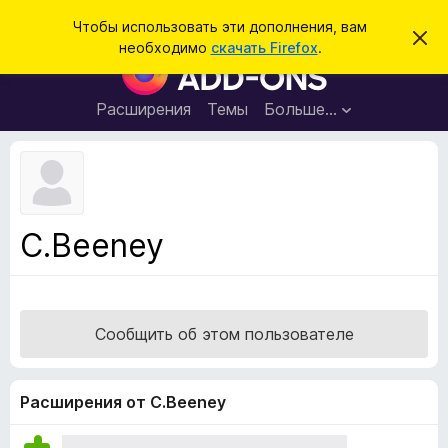
П
Войти
Чтобы использовать эти дополнения, вам
С
о
необходимо
скачать Firefox
.
к
Д
и
р
о
ы
с
т
п
Расширения
Темы
Больше…
к
ь
о
э
т
л
о
н
у
в
е
е
н
д
C.Beeney
о
и
м
я
л
е
д
н
л
и
Сообщить об этом пользователе
е
я
б
р
Расширения от C.Beeney
а
у