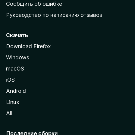
н
Сообщить об ошибке
ю
Руководство по написанию отзывов
ю
с
т
Скачать
р
Download Firefox
а
Windows
н
и
macOS
ц
iOS
у
M
Android
o
Linux
z
All
i
l
l
Последние сборки