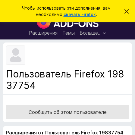
П
Войти
Чтобы использовать эти дополнения, вам
С
о
необходимо
скачать Firefox
.
к
Д
и
р
о
ы
с
т
п
Расширения
Темы
Больше…
к
ь
о
э
т
л
о
н
у
в
е
е
н
д
Пользователь Firefox 198
о
и
м
37754
я
л
е
д
н
л
и
е
я
б
Сообщить об этом пользователе
р
а
Расширения от Пользователь Firefox 19837754
у