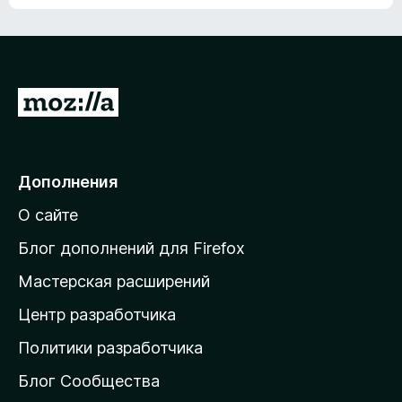
ц
о
е
к
н
а
о
н
к
е
п
П
т
о
е
к
р
а
н
е
Дополнения
е
й
т
О сайте
т
и
Блог дополнений для Firefox
н
Мастерская расширений
а
Центр разработчика
д
о
Политики разработчика
м
Блог Сообщества
а