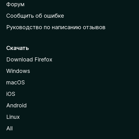
ш
Форум
н
Сообщить об ошибке
ю
Руководство по написанию отзывов
ю
с
т
Скачать
р
Download Firefox
а
Windows
н
и
macOS
ц
iOS
у
M
Android
o
Linux
z
All
i
l