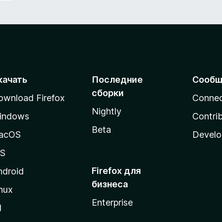
качать
Последние
Сообщ
сборки
ownload Firefox
Conne
Nightly
indows
Contri
Beta
acOS
Develo
OS
Firefox для
ndroid
бизнеса
nux
Enterprise
l