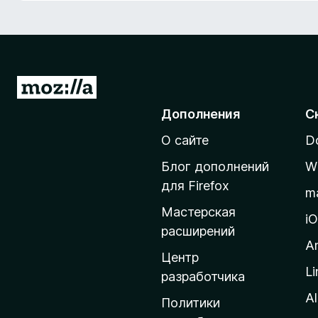
з
е
р
а
F
П
i
е
Дополнения
С
r
р
e
О сайте
D
е
f
й
o
Блог дополнений
W
т
x
для Firefox
m
и
Мастерская
н
i
расширений
а
A
д
Центр
Li
о
разработчика
м
Al
Политики
а