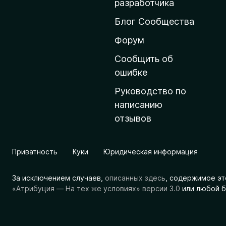
разработчика
ш
Блог Сообщества
н
ю
Форум
ю
Сообщить об
с
ошибке
т
Руководство по
р
написанию
а
отзывов
н
и
ц
Приватность
Куки
Юридическая информация
у
M
За исключением случаев,
описанных здесь
, содержимое эт
o
«Атрибуция — На тех же условиях» версии 3.0
или любой б
z
i