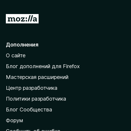
з
е
П
р
е
а
р
F
i
е
Дополнения
r
й
e
О сайте
т
f
и
Блог дополнений для Firefox
o
н
x
Мастерская расширений
а
Центр разработчика
д
о
Политики разработчика
м
Блог Сообщества
а
ш
Форум
н