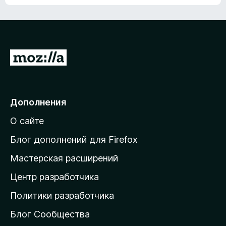
ц
о
е
к
н
а
о
н
к
е
п
П
т
о
е
к
р
а
н
е
Дополнения
е
й
т
О сайте
т
и
Блог дополнений для Firefox
н
Мастерская расширений
а
Центр разработчика
д
о
Политики разработчика
м
Блог Сообщества
а