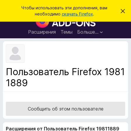
П
Войти
Чтобы использовать эти дополнения, вам
С
о
необходимо
скачать Firefox
.
к
Д
и
р
о
ы
с
т
п
Расширения
Темы
Больше…
к
ь
о
э
т
л
о
н
у
в
е
е
н
д
Пользователь Firefox 1981
о
и
м
1889
я
л
е
д
н
л
и
е
я
б
Сообщить об этом пользователе
р
а
Расширения от Пользователь Firefox 19811889
у