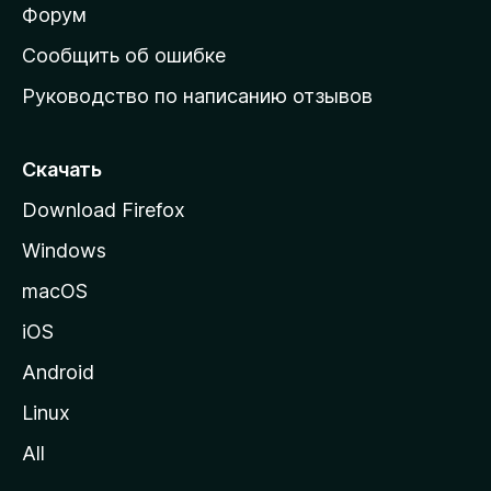
ш
Форум
н
Сообщить об ошибке
ю
Руководство по написанию отзывов
ю
с
т
Скачать
р
Download Firefox
а
Windows
н
и
macOS
ц
iOS
у
M
Android
o
Linux
z
All
i
l