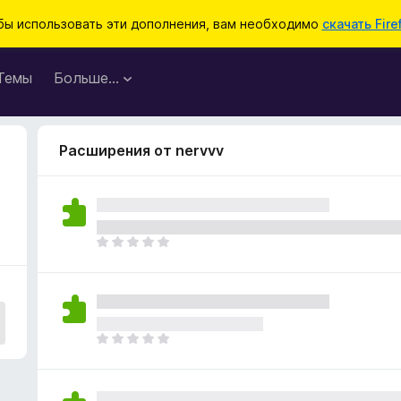
бы использовать эти дополнения, вам необходимо
скачать Fire
Темы
Больше…
Расширения от nervvv
О
ц
е
н
о
к
О
п
ц
о
е
к
н