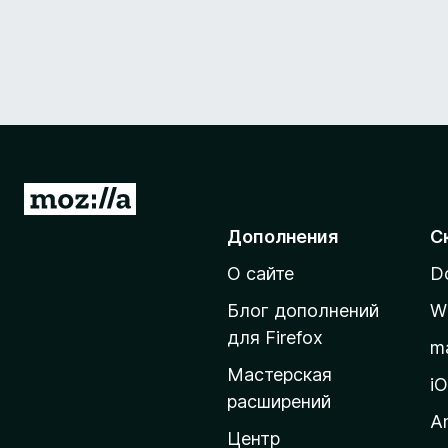
П
е
Дополнения
С
р
О сайте
D
е
й
Блог дополнений
W
т
для Firefox
m
и
Мастерская
н
i
расширений
а
A
д
Центр