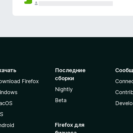
качать
Последние
Сообщ
сборки
ownload Firefox
Conne
Nightly
indows
Contri
Beta
acOS
Develo
OS
Firefox для
ndroid
бизнеса