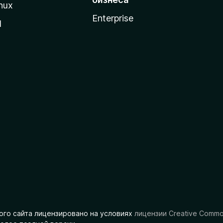
nux
Enterprise
l
ого сайта лицензировано на условиях
лицензии Creative Comm