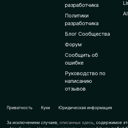
Li
о
разработчика
м
Al
Политики
а
разработчика
ш
Блог Сообщества
н
ю
Форум
ю
Сообщить об
с
ошибке
т
Руководство по
р
написанию
а
отзывов
н
и
ц
Приватность
Куки
Юридическая информация
у
M
За исключением случаев,
описанных здесь
, содержимое эт