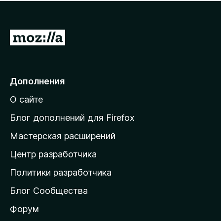
н
а
о
н
к
е
п
П
т
о
е
к
р
а
н
е
Дополнения
е
й
т
О сайте
т
и
Блог дополнений для Firefox
н
Мастерская расширений
а
Центр разработчика
д
о
Политики разработчика
м
Блог Сообщества
а
ш
Форум