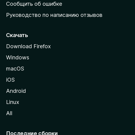
н
Сообщить об ошибке
ю
Руководство по написанию отзывов
ю
с
т
Скачать
р
Download Firefox
а
Windows
н
и
macOS
ц
iOS
у
M
Android
o
Linux
z
All
i
l
l
Последние сборки