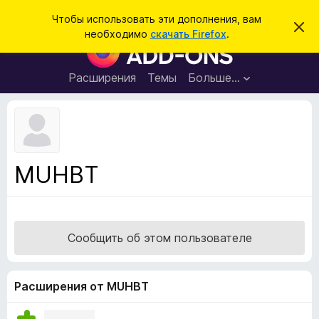
П
Войти
Чтобы использовать эти дополнения, вам
С
о
необходимо
скачать Firefox
.
к
Д
и
р
о
ы
с
т
п
Расширения
Темы
Больше…
к
ь
о
э
т
л
о
н
у
в
е
е
н
д
MUHBT
о
и
м
я
л
е
д
н
л
и
Сообщить об этом пользователе
е
я
б
р
Расширения от MUHBT
а
у