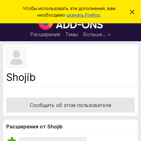
П
Войти
Чтобы использовать эти дополнения, вам
С
о
необходимо
скачать Firefox
.
к
Д
и
р
о
ы
с
т
п
Расширения
Темы
Больше…
к
ь
о
э
т
л
о
н
у
в
е
е
н
д
Shojib
о
и
м
я
л
е
д
н
л
и
Сообщить об этом пользователе
е
я
б
р
Расширения от Shojib
а
у