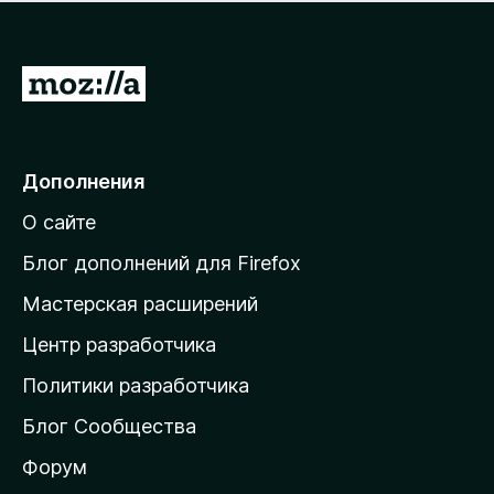
н
а
о
н
к
е
п
П
т
о
е
к
р
а
н
е
Дополнения
е
й
т
О сайте
т
и
Блог дополнений для Firefox
н
Мастерская расширений
а
Центр разработчика
д
о
Политики разработчика
м
Блог Сообщества
а
ш
Форум