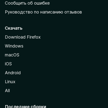
н
Сообщить об ошибке
ю
Руководство по написанию отзывов
ю
с
т
Скачать
р
Download Firefox
а
Windows
н
и
macOS
ц
iOS
у
M
Android
o
Linux
z
All
i
l
l
Последние сборки