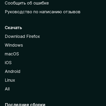
н
Сообщить об ошибке
ю
Руководство по написанию отзывов
ю
с
т
Скачать
р
Download Firefox
а
Windows
н
и
macOS
ц
iOS
у
M
Android
o
Linux
z
All
i
l
l
Последние сборки