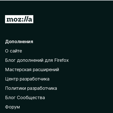
н
а
о
н
к
е
п
П
т
о
е
к
р
а
н
е
Дополнения
е
й
т
О сайте
т
и
Блог дополнений для Firefox
н
Мастерская расширений
а
Центр разработчика
д
о
Политики разработчика
м
Блог Сообщества
а
ш
Форум