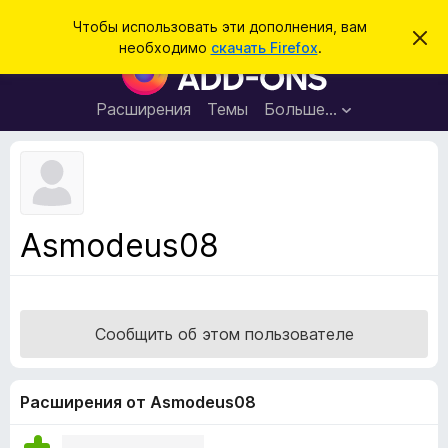
П
Войти
Чтобы использовать эти дополнения, вам
С
о
необходимо
скачать Firefox
.
к
Д
и
р
о
ы
с
т
п
Расширения
Темы
Больше…
к
ь
о
э
т
л
о
н
у
в
е
е
н
д
Asmodeus08
о
и
м
я
л
е
д
н
л
и
Сообщить об этом пользователе
е
я
б
р
Расширения от Asmodeus08
а
у