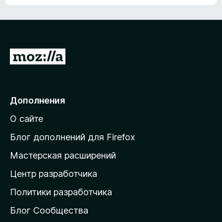
ц
о
е
к
н
а
о
н
к
е
п
П
т
о
е
к
р
а
н
е
Дополнения
е
й
т
О сайте
т
и
Блог дополнений для Firefox
н
Мастерская расширений
а
Центр разработчика
д
о
Политики разработчика
м
Блог Сообщества
а