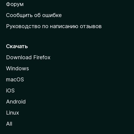
ш
Форум
н
Сообщить об ошибке
ю
Руководство по написанию отзывов
ю
с
т
Скачать
р
Download Firefox
а
Windows
н
и
macOS
ц
iOS
у
M
Android
o
Linux
z
All
i
l