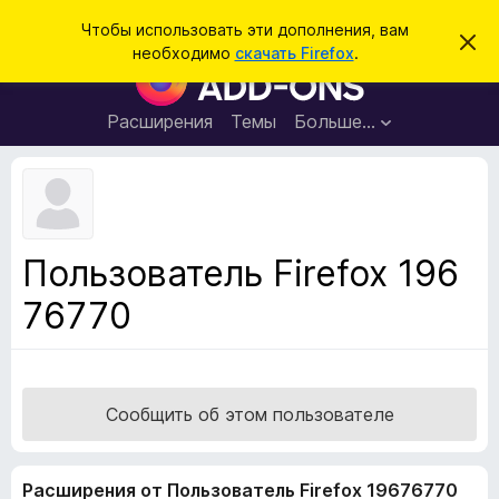
П
Войти
Чтобы использовать эти дополнения, вам
С
о
необходимо
скачать Firefox
.
к
Д
и
р
о
ы
с
т
п
Расширения
Темы
Больше…
к
ь
о
э
т
л
о
н
у
в
е
е
н
д
Пользователь Firefox 196
о
и
м
76770
я
л
е
д
н
л
и
е
я
б
Сообщить об этом пользователе
р
а
Расширения от Пользователь Firefox 19676770
у