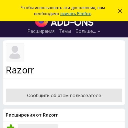
П
Войти
Чтобы использовать эти дополнения, вам
С
о
необходимо
скачать Firefox
.
к
Д
и
р
о
ы
с
т
п
Расширения
Темы
Больше…
к
ь
о
э
т
л
о
н
у
в
е
е
н
д
Razorr
о
и
м
я
л
е
д
н
л
и
Сообщить об этом пользователе
е
я
б
р
Расширения от Razorr
а
у