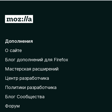
н
а
о
н
к
е
п
П
т
о
е
к
р
а
н
е
Дополнения
е
й
т
О сайте
т
и
Блог дополнений для Firefox
н
Мастерская расширений
а
Центр разработчика
д
о
Политики разработчика
м
Блог Сообщества
а
ш
Форум