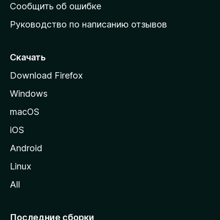
н
Сообщить об ошибке
ю
Руководство по написанию отзывов
ю
с
т
Скачать
р
Download Firefox
а
Windows
н
и
macOS
ц
iOS
у
M
Android
o
Linux
z
All
i
l
l
Последние сборки