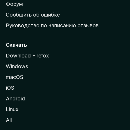
ш
Форум
н
Сообщить об ошибке
ю
Руководство по написанию отзывов
ю
с
т
Скачать
р
Download Firefox
а
Windows
н
и
macOS
ц
iOS
у
M
Android
o
Linux
z
All
i
l