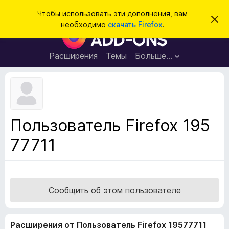
П
Войти
Чтобы использовать эти дополнения, вам
С
о
необходимо
скачать Firefox
.
к
Д
и
р
о
ы
с
т
п
Расширения
Темы
Больше…
к
ь
о
э
т
л
о
н
у
в
е
е
н
д
Пользователь Firefox 195
о
и
м
77711
я
л
е
д
н
л
и
е
я
б
Сообщить об этом пользователе
р
а
Расширения от Пользователь Firefox 19577711
у