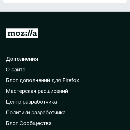
ц
о
е
к
н
а
о
н
к
е
п
П
т
о
е
к
р
а
н
е
Дополнения
е
й
т
О сайте
т
и
Блог дополнений для Firefox
н
Мастерская расширений
а
Центр разработчика
д
о
Политики разработчика
м
Блог Сообщества
а