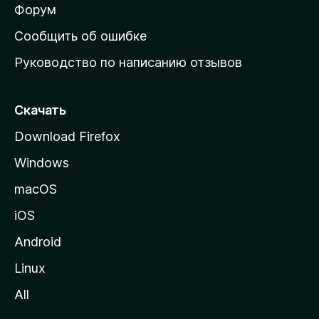
ш
Форум
н
Сообщить об ошибке
ю
Руководство по написанию отзывов
ю
с
т
Скачать
р
Download Firefox
а
Windows
н
и
macOS
ц
iOS
у
M
Android
o
Linux
z
All
i
l