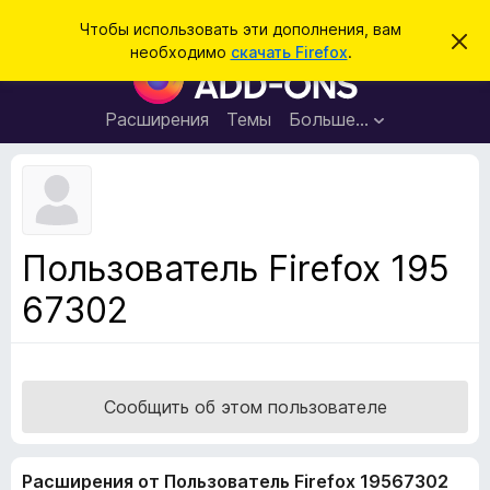
П
Войти
Чтобы использовать эти дополнения, вам
С
о
необходимо
скачать Firefox
.
к
Д
и
р
о
ы
с
т
п
Расширения
Темы
Больше…
к
ь
о
э
т
л
о
н
у
в
е
е
н
д
Пользователь Firefox 195
о
и
м
67302
я
л
е
д
н
л
и
е
я
б
Сообщить об этом пользователе
р
а
Расширения от Пользователь Firefox 19567302
у