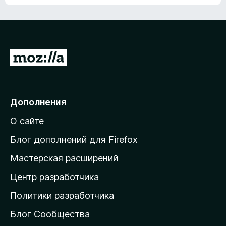
ц
о
е
к
н
а
о
н
к
е
п
П
т
о
е
к
р
а
н
е
Дополнения
е
й
т
О сайте
т
и
Блог дополнений для Firefox
н
Мастерская расширений
а
Центр разработчика
д
о
Политики разработчика
м
Блог Сообщества
а