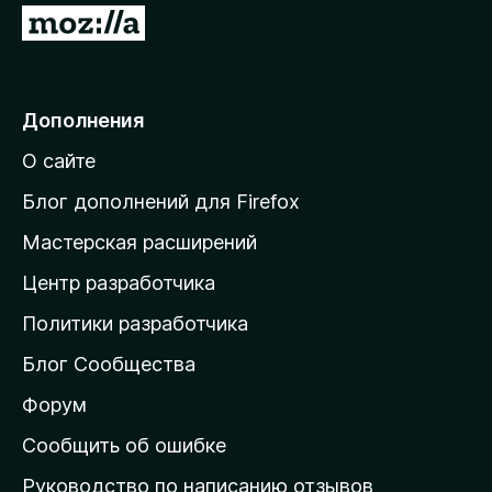
п
П
т
о
е
к
р
а
н
е
Дополнения
е
й
т
О сайте
т
и
Блог дополнений для Firefox
н
Мастерская расширений
а
Центр разработчика
д
о
Политики разработчика
м
Блог Сообщества
а
ш
Форум
н
Сообщить об ошибке
ю
Руководство по написанию отзывов