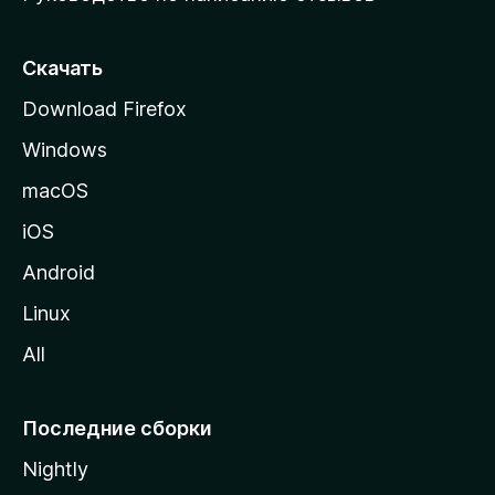
ю
с
т
Скачать
р
Download Firefox
а
Windows
н
и
macOS
ц
iOS
у
M
Android
o
Linux
z
All
i
l
l
Последние сборки
a
Nightly