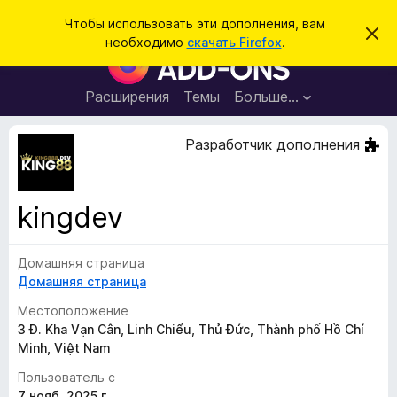
П
Войти
Чтобы использовать эти дополнения, вам
С
о
необходимо
скачать Firefox
.
к
Д
и
р
о
ы
с
т
п
Расширения
Темы
Больше…
к
ь
о
э
т
л
Разработчик дополнения
о
н
у
в
е
е
н
д
kingdev
о
и
м
я
л
е
Домашняя страница
д
н
Домашняя страница
л
и
е
я
Местоположение
б
3 Đ. Kha Vạn Cân, Linh Chiểu, Thủ Đức, Thành phố Hồ Chí
Minh, Việt Nam
р
а
Пользователь с
у
7 нояб. 2025 г.