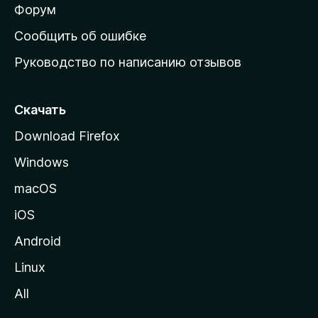
ш
Форум
н
Сообщить об ошибке
ю
Руководство по написанию отзывов
ю
с
т
Скачать
р
Download Firefox
а
Windows
н
и
macOS
ц
iOS
у
M
Android
o
Linux
z
All
i
l