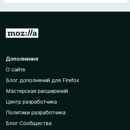
ц
о
е
к
н
а
о
н
к
е
п
П
т
о
е
к
р
а
н
е
Дополнения
е
й
т
О сайте
т
и
Блог дополнений для Firefox
н
Мастерская расширений
а
Центр разработчика
д
о
Политики разработчика
м
Блог Сообщества
а