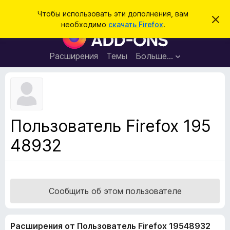
П
Войти
Чтобы использовать эти дополнения, вам
С
о
необходимо
скачать Firefox
.
к
Д
и
р
о
ы
с
т
п
Расширения
Темы
Больше…
к
ь
о
э
т
л
о
н
у
в
е
е
н
д
Пользователь Firefox 195
о
и
м
48932
я
л
е
д
н
л
и
е
я
б
Сообщить об этом пользователе
р
а
Расширения от Пользователь Firefox 19548932
у