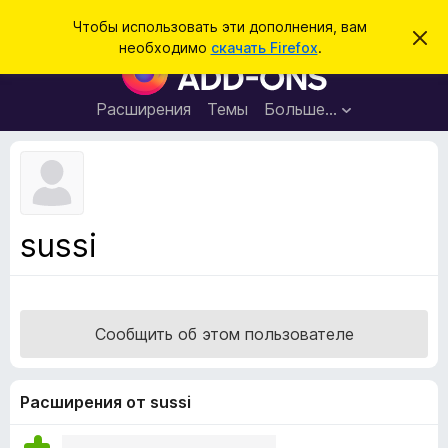
П
Войти
Чтобы использовать эти дополнения, вам
С
о
необходимо
скачать Firefox
.
к
Д
и
р
о
ы
с
т
п
Расширения
Темы
Больше…
к
ь
о
э
т
л
о
н
у
в
е
е
н
д
sussi
о
и
м
я
л
е
д
н
л
и
Сообщить об этом пользователе
е
я
б
р
Расширения от sussi
а
у