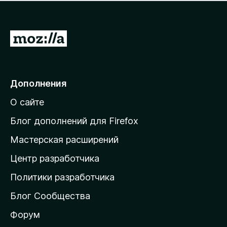
н
а
о
н
к
е
п
П
т
о
е
к
р
а
н
е
Дополнения
е
й
т
О сайте
т
и
Блог дополнений для Firefox
н
Мастерская расширений
а
Центр разработчика
д
о
Политики разработчика
м
Блог Сообщества
а
ш
Форум