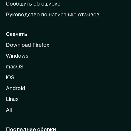
н
Сообщить об ошибке
ю
Руководство по написанию отзывов
ю
с
т
Скачать
р
Download Firefox
а
Windows
н
и
macOS
ц
iOS
у
M
Android
o
Linux
z
All
i
l
l
Последние сборки