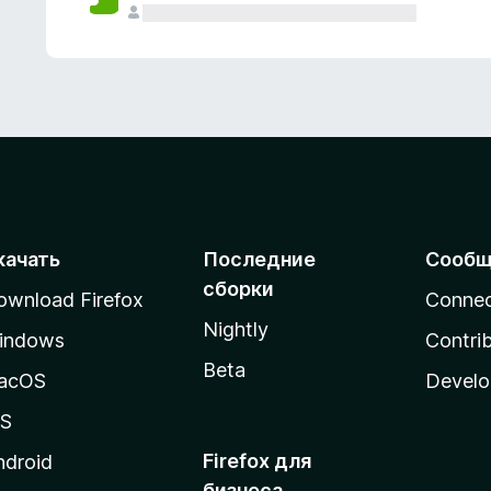
качать
Последние
Сообщ
сборки
ownload Firefox
Conne
Nightly
indows
Contri
Beta
acOS
Develo
OS
Firefox для
ndroid
бизнеса