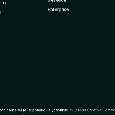
nux
Enterprise
l
ого сайта лицензировано на условиях
лицензии Creative Comm