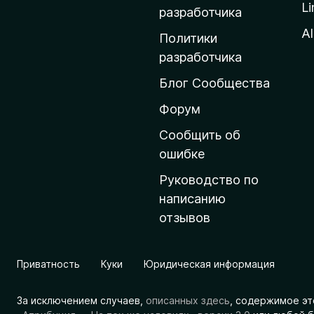
Li
о
разработчика
м
Al
Политики
а
разработчика
ш
Блог Сообщества
н
ю
Форум
ю
Сообщить об
с
ошибке
т
Руководство по
р
написанию
а
отзывов
н
и
ц
Приватность
Куки
Юридическая информация
у
M
За исключением случаев,
описанных здесь
, содержимое эт