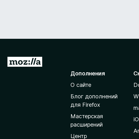
П
е
Дополнения
С
р
О сайте
D
е
й
Блог дополнений
W
т
для Firefox
m
и
Мастерская
н
i
расширений
а
A
д
Центр