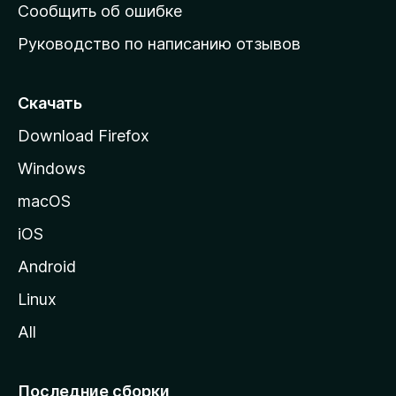
н
Сообщить об ошибке
ю
Руководство по написанию отзывов
ю
с
т
Скачать
р
Download Firefox
а
Windows
н
и
macOS
ц
iOS
у
M
Android
o
Linux
z
All
i
l
l
Последние сборки