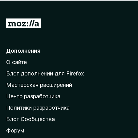
н
а
о
н
к
е
п
П
т
о
е
к
р
а
н
е
Дополнения
е
й
т
О сайте
т
и
Блог дополнений для Firefox
н
Мастерская расширений
а
Центр разработчика
д
о
Политики разработчика
м
Блог Сообщества
а
ш
Форум