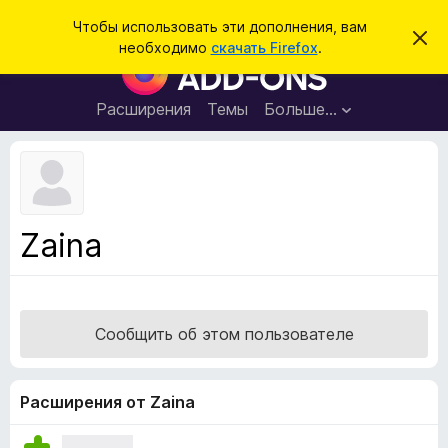
П
Войти
Чтобы использовать эти дополнения, вам
С
о
необходимо
скачать Firefox
.
к
Д
и
р
о
ы
с
т
п
Расширения
Темы
Больше…
к
ь
о
э
т
л
о
н
у
в
е
е
н
д
Zaina
о
и
м
я
л
е
д
н
л
и
Сообщить об этом пользователе
е
я
б
р
Расширения от Zaina
а
у