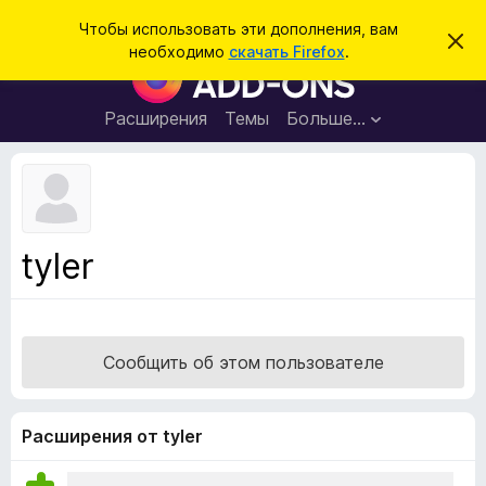
П
Войти
Чтобы использовать эти дополнения, вам
С
о
необходимо
скачать Firefox
.
к
Д
и
р
о
ы
с
т
п
Расширения
Темы
Больше…
к
ь
о
э
т
л
о
н
у
в
е
е
н
д
tyler
о
и
м
я
л
е
д
н
л
и
Сообщить об этом пользователе
е
я
б
р
Расширения от tyler
а
у