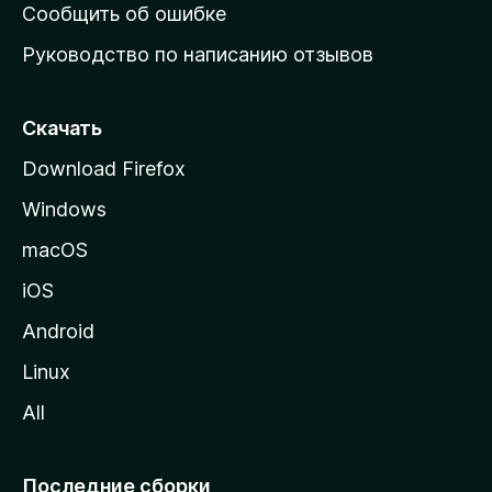
н
Сообщить об ошибке
ю
Руководство по написанию отзывов
ю
с
т
Скачать
р
Download Firefox
а
Windows
н
и
macOS
ц
iOS
у
M
Android
o
Linux
z
All
i
l
l
Последние сборки