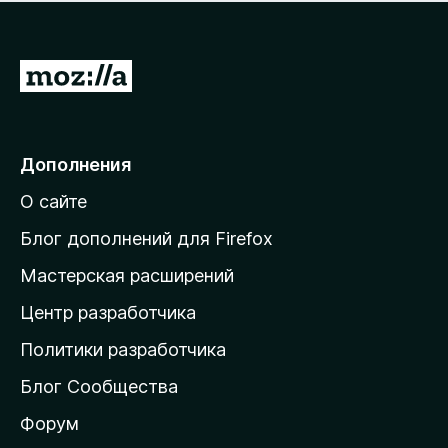
н
а
о
н
к
е
п
П
т
о
е
к
р
а
н
е
Дополнения
е
й
т
О сайте
т
и
Блог дополнений для Firefox
н
Мастерская расширений
а
Центр разработчика
д
о
Политики разработчика
м
Блог Сообщества
а
ш
Форум