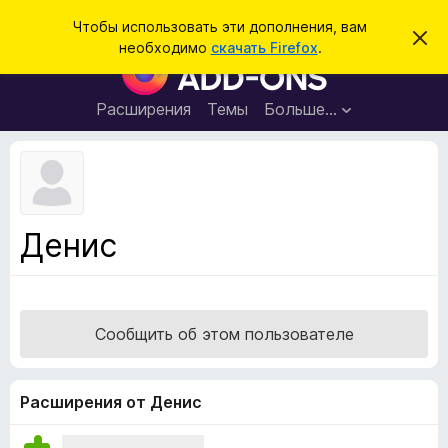
П
Войти
Чтобы использовать эти дополнения, вам
С
о
необходимо
скачать Firefox
.
к
Д
и
р
о
ы
с
т
п
Расширения
Темы
Больше…
к
ь
о
э
т
л
о
н
у
в
е
е
н
д
Денис
о
и
м
я
л
е
д
н
л
и
Сообщить об этом пользователе
е
я
б
р
Расширения от Денис
а
у