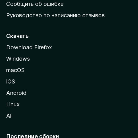
н
Сообщить об ошибке
ю
Руководство по написанию отзывов
ю
с
т
Скачать
р
Download Firefox
а
Windows
н
и
macOS
ц
iOS
у
M
Android
o
Linux
z
All
i
l
l
Последние сборки