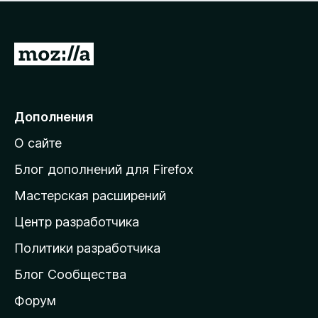
н
а
о
н
к
е
п
П
т
о
е
к
р
а
н
е
Дополнения
е
й
т
О сайте
т
и
Блог дополнений для Firefox
н
Мастерская расширений
а
Центр разработчика
д
о
Политики разработчика
м
Блог Сообщества
а
ш
Форум