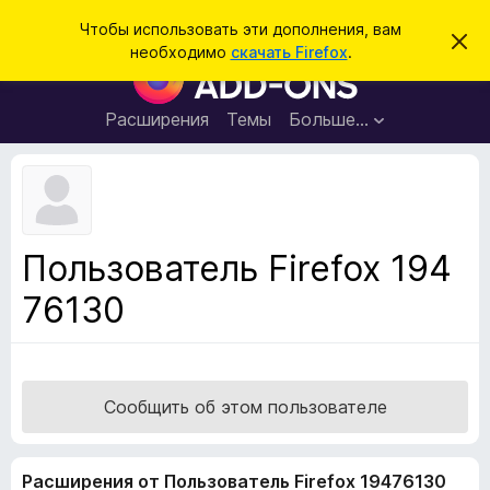
П
Войти
Чтобы использовать эти дополнения, вам
С
о
необходимо
скачать Firefox
.
к
Д
и
р
о
ы
с
т
п
Расширения
Темы
Больше…
к
ь
о
э
т
л
о
н
у
в
е
е
н
д
Пользователь Firefox 194
о
и
м
76130
я
л
е
д
н
л
и
е
я
б
Сообщить об этом пользователе
р
а
Расширения от Пользователь Firefox 19476130
у