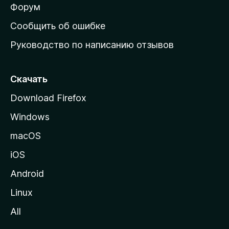
ш
Форум
н
Сообщить об ошибке
ю
Руководство по написанию отзывов
ю
с
т
Скачать
р
Download Firefox
а
Windows
н
и
macOS
ц
iOS
у
M
Android
o
Linux
z
All
i
l