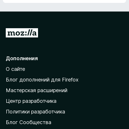
ц
о
е
к
н
а
о
н
к
е
п
П
т
о
е
к
р
а
н
е
Дополнения
е
й
т
О сайте
т
и
Блог дополнений для Firefox
н
Мастерская расширений
а
Центр разработчика
д
о
Политики разработчика
м
Блог Сообщества
а