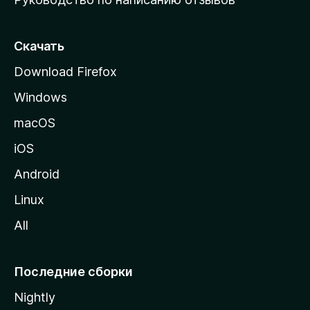
ю
с
т
Скачать
р
Download Firefox
а
Windows
н
и
macOS
ц
iOS
у
M
Android
o
Linux
z
All
i
l
l
Последние сборки
a
Nightly