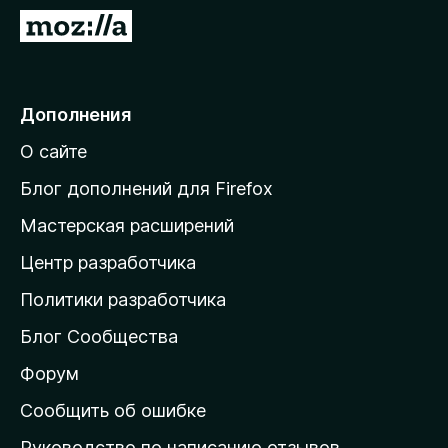
з
П
е
е
р
р
а
е
Дополнения
F
й
i
О сайте
т
r
и
e
Блог дополнений для Firefox
f
н
Мастерская расширений
o
а
x
Центр разработчика
д
о
Политики разработчика
м
Блог Сообщества
а
ш
Форум
н
Сообщить об ошибке
ю
Руководство по написанию отзывов